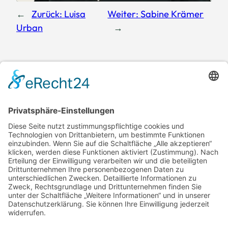
←
Zurück:
Luisa
Weiter:
Sabine Krämer
Urban
→
Haaßthetics
Praxis für Plastische &
Ästhetische Chirurgie
Weitere
Soziale
Informationen
Netzwerke
Twitter
Instagram
Behandlungen
Datenschutz
Impressum
Kontakt