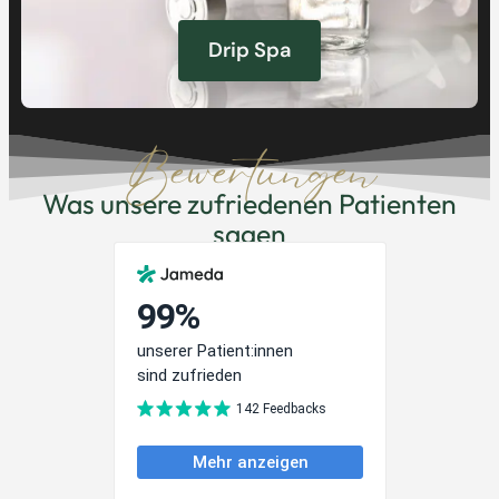
Drip Spa
Bewertungen
Was unsere zufriedenen Patienten
sagen