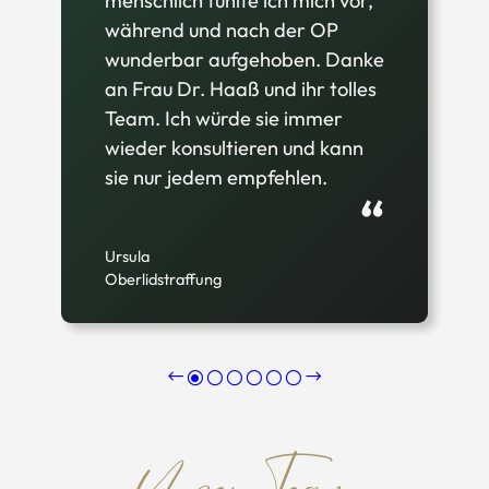
Ärztin.
“
Jameda Patientin
Body Contouring