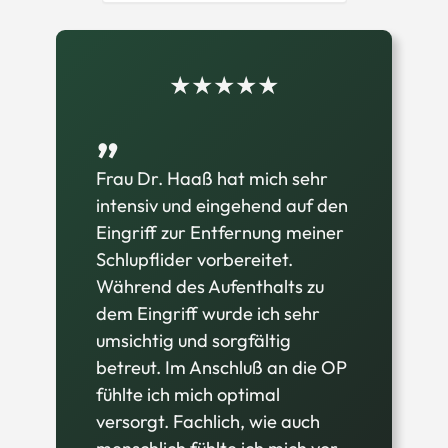
★★★★★
„
Frau Dr. Haaß ist eine ehrliche,
sehr kompetente Ärztin. Sie
setzt sich für ihre Patienten zu
100% ein. Sie ist sehr
sympathisch, man fühlt sich bei
ihr direkt wohl. Sie berät sehr
ausführlich, so dass man alles
ganz genau versteht. Ich kann
Frau Dr. Haaß nur
weiterempfehlen. Eine super