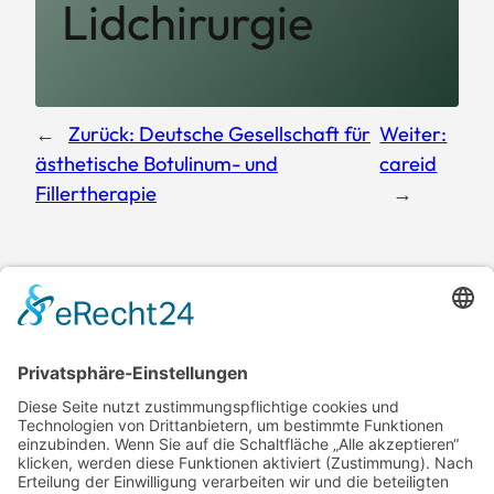
Lidchirurgie
←
Zurück:
Deutsche Gesellschaft für
Weiter:
ästhetische Botulinum- und
careid
Fillertherapie
→
Haaßthetics
Praxis für Plastische &
Ästhetische Chirurgie
Weitere
Soziale
Informationen
Netzwerke